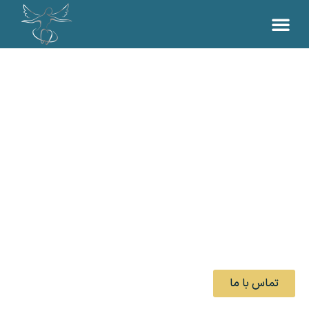
دندانپزشکی پیشرفته و دیجیتال دکتر هومن
پاک‌نیت
جراح ایمپلنت
و دندانپزشک پروتزهای زیبایی
تماس با ما